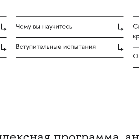
Чему вы научитесь
С
к
Вступительные испытания
О
лексная программа, ан