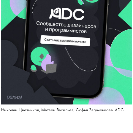
Николай Цветников, Матвей Васильев, Софья Загуменкова. ADC