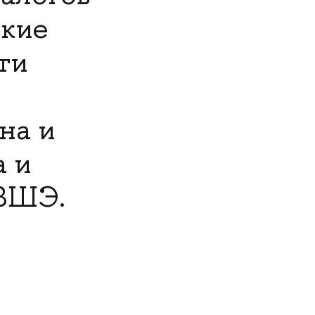
окие
ти
на и
а и
 ВШЭ.