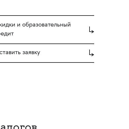
кидки и образовательный
редит
ставить заявку
алогов